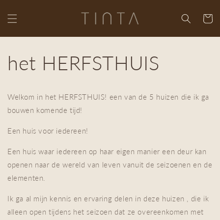
Skip to
content
Cart
het HERFSTHUIS
Welkom in het HERFSTHUIS! een van de 5 huizen die ik ga
bouwen komende tijd!
Een huis voor iedereen!
Een huis waar iedereen op haar eigen manier een deur kan
openen naar de wereld van leven vanuit de seizoenen en de
elementen.
Ik ga al mijn kennis en ervaring delen in deze huizen , die ik
alleen open tijdens het seizoen dat ze overeenkomen met