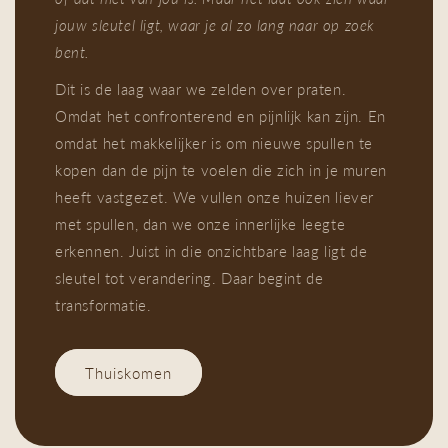
jouw sleutel ligt, waar je al zo lang naar op zoek
bent.
Dit is de laag waar we zelden over praten.
Omdat het confronterend en pijnlijk kan zijn. En
omdat het makkelijker is om nieuwe spullen te
kopen dan de pijn te voelen die zich in je muren
heeft vastgezet. We vullen onze huizen liever
met spullen, dan we onze innerlijke leegte
erkennen. Juist in die onzichtbare laag ligt de
sleutel tot verandering. Daar begint de
transformatie.
Thuiskomen