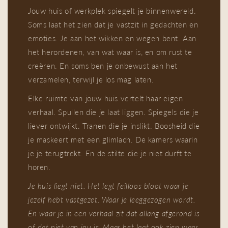
Jouw huis of werkplek spiegelt je binnenwereld.
Soms laat het zien dat je vastzit in gedachten en
emoties. Je aan het wikken en wegen bent. Aan
het herordenen, van wat waar is, en om rust te
creëren. En soms ben je onbewust aan het
verzamelen, terwijl je los mag laten.
Elke ruimte van jouw huis vertelt haar eigen
verhaal. Spullen die je laat liggen. Spiegels die je
liever ontwijkt. Tranen die je inslikt. Boosheid die
je maskeert met een glimlach. De kamers waarin
je je terugtrekt. En de stilte die je niet durft te
horen.
Je huis liegt niet. Het legt feilloos bloot waar je
jezelf hebt vastgezet. Waar je leeggezogen wordt.
En waar je in een verhaal zit dat allang afgerond is
of dat niet van jou is. Maar het laat ook zien waar