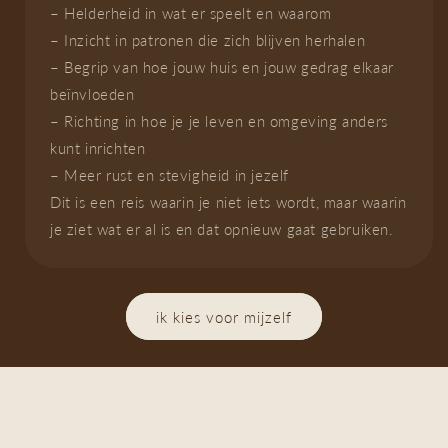
– Helderheid in wat er speelt en waarom
– Inzicht in patronen die zich blijven herhalen
– Begrip van hoe jouw huis en jouw gedrag elkaar
beïnvloeden
– Richting in hoe je je leven en omgeving anders
kunt inrichten
– Meer rust en stevigheid in jezelf
Dit is een reis waarin je niet iets wordt, maar waarin
je ziet wat er al is en dat opnieuw gaat gebruiken.
ik kies voor mijzelf