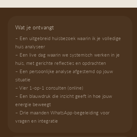
Wat je ontvangt
– Een uitgebreid huisbezoek waarin ik je volledige
huis analyseer
– Een live dag waarin we systemisch werken in je
huis, met gerichte reflecties en opdrachten
– Een persoonlijke analyse afgestemd op jouw
situatie
– Vier 1-op-1 consulten (online)
– Een blauwdruk die inzicht geeft in hoe jouw
energie beweegt
– Drie maanden WhatsApp-begeleiding voor
vragen en integratie